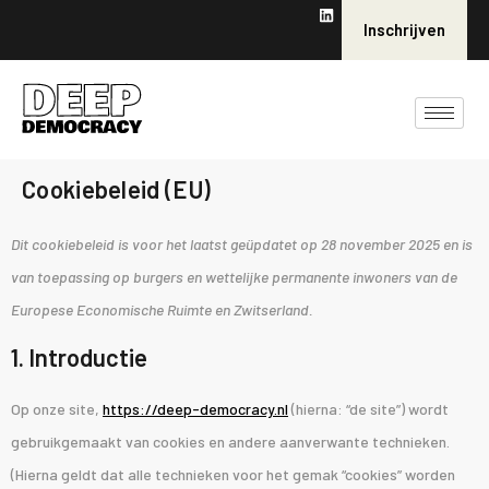
Inschrijven
Cookiebeleid (EU)
Dit cookiebeleid is voor het laatst geüpdatet op 28 november 2025 en is
van toepassing op burgers en wettelijke permanente inwoners van de
Europese Economische Ruimte en Zwitserland.
1. Introductie
Op onze site,
https://deep-democracy.nl
(hierna: “de site”) wordt
gebruikgemaakt van cookies en andere aanverwante technieken.
(Hierna geldt dat alle technieken voor het gemak “cookies” worden